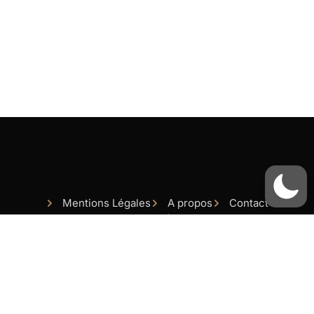
Mentions Légales
A propos
Contact
Equioe rédaction
Copyright
2026
Maison Louisette.
All rights reserved.